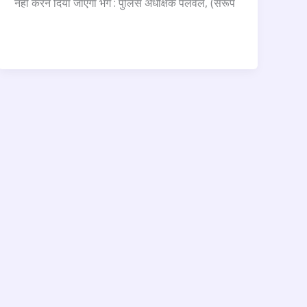
नहीं करने दिया जाएगा भंग : पुलिस अधीक्षक पलवल, (सरूप