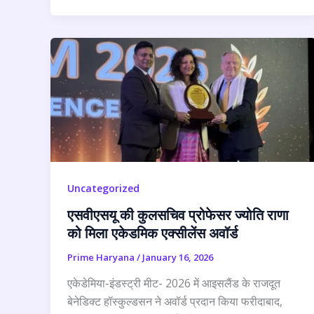
Uncategorized
एसवीएसयू की कुलसचिव प्रोफेसर ज्योति राणा
को मिला एकेडमिक एक्सीलेंस अवॉर्ड
Prime Haryana
/
January 16, 2026
एकेडेमिया-इंडस्ट्री मीट- 2026 में आइसलैंड के राजदूत
बेनेडिक्ट हॉस्कुल्डसन ने अवॉर्ड प्रदान किया फरीदाबाद,