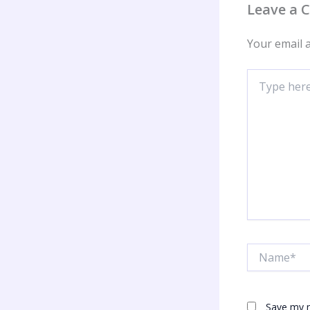
Leave a
Your email a
Type
here..
Name*
Save my n