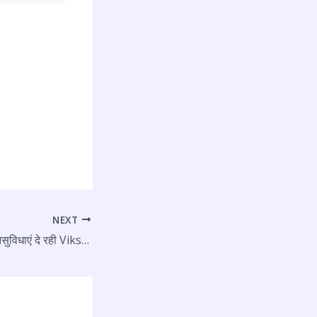
NEXT
एक छत के नीचे सभी जनसुविधाएं दे रही Vikshit Bharat Sankalp Yatra: राजेश नागर