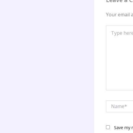
Your email a
Type
here..
Name*
Save my n