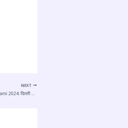
NEXT
Krishna Janmashtami 2024: दिल्ली के इस्कॉन मंदिर में की पूजा BJP सांसद बांसुरी स्वराज ने