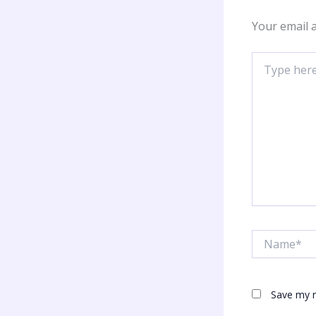
Your email a
Type
here..
Name*
Save my n