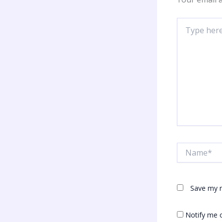
Type
here..
Name*
Save my n
Notify me 