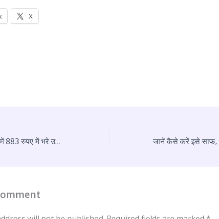
k
X
Air India Express में 883 रुपए में भरे उड़ान, हवाई सफर करने वाले यात्रियों के लिए गुड न्यूज
 Comment
ddress will not be published.
Required fields are marked
*