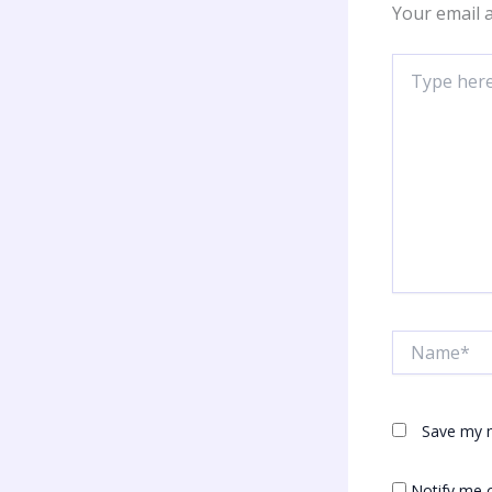
Your email a
Type
here..
Name*
Save my n
Notify me 