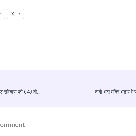
k
X
नागर ने संत शिरोमणि गुरु रविदास की 649 वीं जयंती पर संत को किया नमन
 Comment