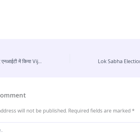
नायब सैनी ने फरीदाबाद एनआईटी में किया Vijay Sankalp rally को संबोधित
 Comment
ddress will not be published.
Required fields are marked
*