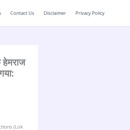
s
Contact Us
Disclaimer
Privacy Policy
 हेमराज
 गया:
Elections (Lok