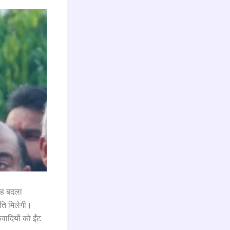
 यह बदला
ंति मिलेगी।
कवादियों को ईंट