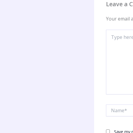
Leave a
Your email a
Type
here..
Name*
Save my n