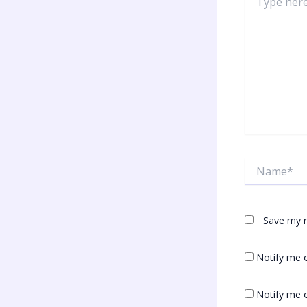
here..
Name*
Save my n
Notify me 
Notify me o