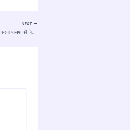
NEXT
बृजभूषण को गिरफ्तार ना करना भाजपा की नियत में खोट: मनोज चौधरी